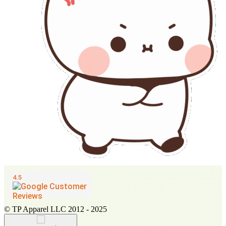
© TP Apparel LLC 2012 - 2025