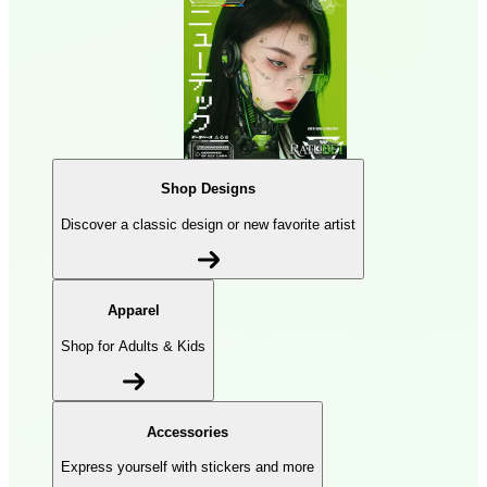
Shop Designs
Discover a classic design or new favorite artist
Apparel
Shop for Adults & Kids
Accessories
Express yourself with stickers and more