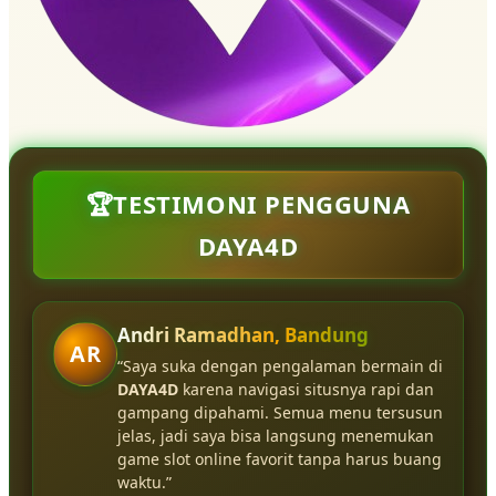
🏆TESTIMONI PENGGUNA
DAYA4D
Andri Ramadhan, Bandung
AR
“Saya suka dengan pengalaman bermain di
DAYA4D
karena navigasi situsnya rapi dan
gampang dipahami. Semua menu tersusun
jelas, jadi saya bisa langsung menemukan
game slot online favorit tanpa harus buang
waktu.”