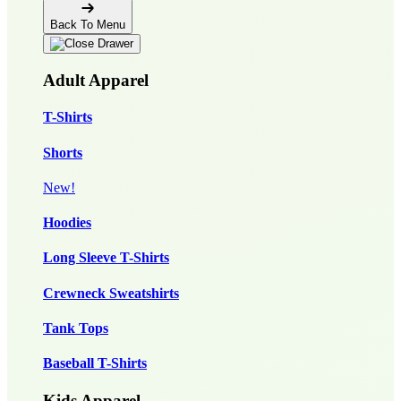
Back To Menu
Adult Apparel
T-Shirts
Shorts
New!
Hoodies
Long Sleeve T-Shirts
Crewneck Sweatshirts
Tank Tops
Baseball T-Shirts
Kids Apparel