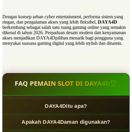
Dengan konsep urban cyber entertainment, performa sistem yang
ringan, dan pengalaman akses yang lebih fleksibel,
DAYA4D
berkembang sebagai salah satu ruang gaming online yang semakin
dikenal di tahun 2026. Perpaduan desain modern dan kenyamanan
akses menjadikan DAYA4Dpilihan menarik bagi pengguna yang
menyukai suasana gaming digital yang lebih stylish dan dinamis.
FAQ PEMAIN SLOT DI DAYA4D🏆
DAYA4Ditu apa?
DAYA4D
adalah platform slot online terpercaya dengan
Apakah DAYA4Daman digunakan?
sistem modern dan layanan profesional.