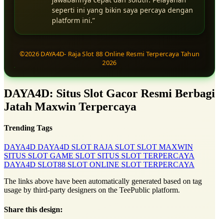
seperti ini yang bikin saya percaya dengan
platform ini.”
©2026 DAYA4D- Raja Slot 88 Online Resmi Terpercaya Tahun
2026
DAYA4D: Situs Slot Gacor Resmi Berbagi
Jatah Maxwin Terpercaya
Trending Tags
DAYA4D
DAYA4D SLOT
RAJA SLOT
SLOT MAXWIN
SITUS SLOT
GAME SLOT
SITUS SLOT TERPERCAYA
DAYA4D
SLOT88
SLOT ONLINE
SLOT TERPERCAYA
The links above have been automatically generated based on tag
usage by third-party designers on the TeePublic platform.
Share this design: