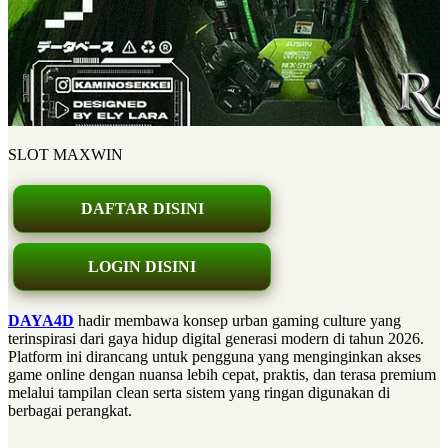
SLOT MAXWIN
DAFTAR DISINI
LOGIN DISINI
DAYA4D
hadir membawa konsep urban gaming culture yang
terinspirasi dari gaya hidup digital generasi modern di tahun 2026.
Platform ini dirancang untuk pengguna yang menginginkan akses
game online dengan nuansa lebih cepat, praktis, dan terasa premium
melalui tampilan clean serta sistem yang ringan digunakan di
berbagai perangkat.