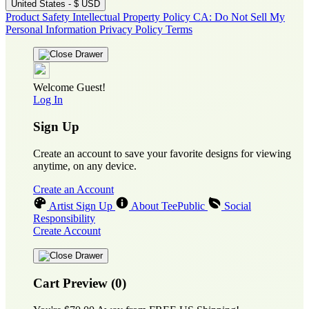
United States - $ USD
Product Safety
Intellectual Property Policy
CA: Do Not Sell My
Personal Information
Privacy Policy
Terms
Welcome Guest!
Log In
Sign Up
Create an account to save your favorite designs for viewing
anytime, on any device.
Create an Account
Artist Sign Up
About TeePublic
Social
Responsibility
Create Account
Cart Preview (0)