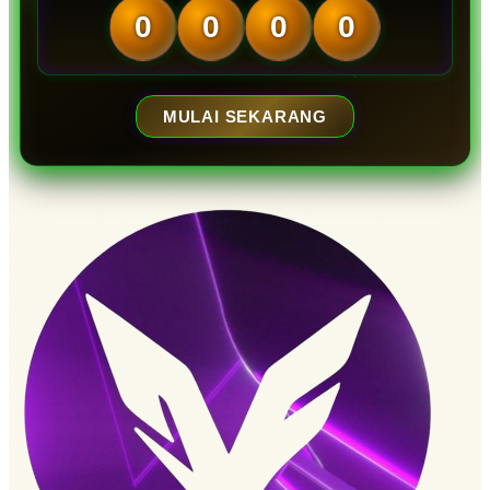
0
0
0
0
MULAI SEKARANG