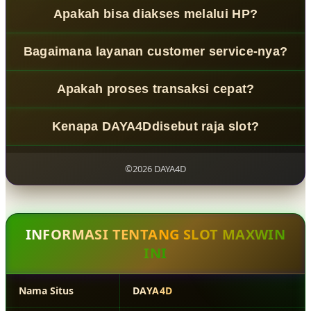
Ya, menggunakan sistem keamanan berlapis untuk
Apakah bisa diakses melalui HP?
melindungi data pengguna.
Bisa, platform ini mendukung semua perangkat termasuk
Bagaimana layanan customer service-nya?
smartphone.
Tersedia 24 jam dengan respon cepat dan ramah !!
Apakah proses transaksi cepat?
Ya, deposit dan penarikan diproses dengan sistem
Kenapa DAYA4Ddisebut raja slot?
otomatis yang efisien.
Karena performa stabil, fitur lengkap, dan kepercayaan
pengguna yang tinggi.
©2026 DAYA4D
INFORMASI TENTANG SLOT MAXWIN
INI
Nama Situs
DAYA4D